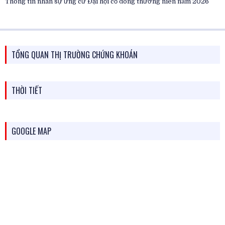
Thông tin nhân sự ứng cử Đại hội cổ đông thường niên năm 2026
TỔNG QUAN THỊ TRƯỜNG CHỨNG KHOÁN
THỜI TIẾT
GOOGLE MAP