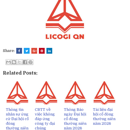
Share:
Related Posts:
Thông tin
CBTT về
Thông Báo
Tài liệu đại
nhân sự ứng
việc không
ngày Đại hội
hội cổ đông
cử Đại hội cổ
đáp ứng
cổ đông
thường niên
đông
công ty đại
thường niên
năm 2026
thường niên
chúng
năm 2026